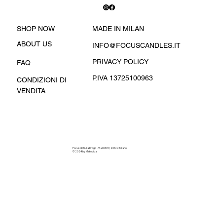
MADE IN MILAN
SHOP NOW
ABOUT US
INFO@FOCUSCANDLES.IT
PRIVACY POLICY
FAQ
P.IVA 13725100963
CONDIZIONI DI
VENDITA
Focus di Giulia Drogo - Via Orti 19, 20122 Milano
© 2024 by Metòdica