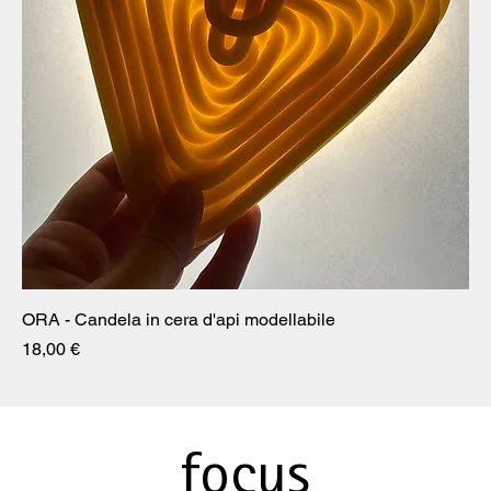
ORA - Candela in cera d'api modellabile
Prezzo
18,00 €
focus