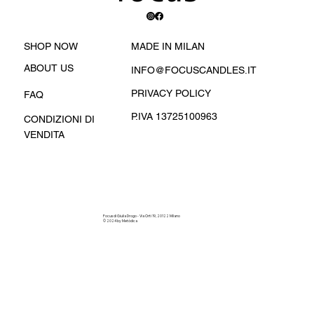
MADE IN MILAN
SHOP NOW
ABOUT US
INFO@FOCUSCANDLES.IT
PRIVACY POLICY
FAQ
P.IVA 13725100963
CONDIZIONI DI
VENDITA
Focus di Giulia Drogo - Via Orti 19, 20122 Milano
© 2024 by Metòdica