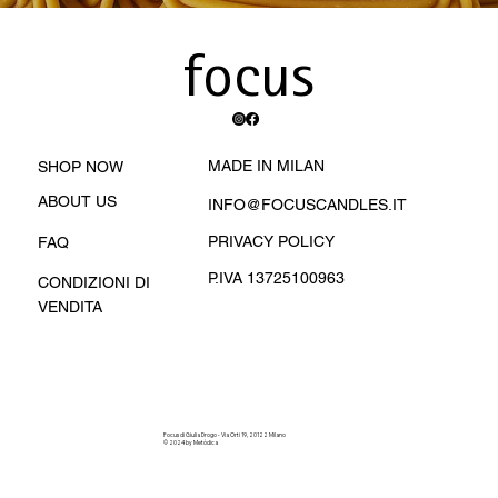
focus
MADE IN MILAN
SHOP NOW
ABOUT US
INFO@FOCUSCANDLES.IT
PRIVACY POLICY
FAQ
P.IVA 13725100963
CONDIZIONI DI
VENDITA
Focus di Giulia Drogo - Via Orti 19, 20122 Milano
© 2024 by Metòdica