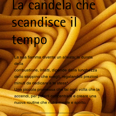
La candela che
scandisce il
tempo
La sua fiamma diventa un alleata: la durata
della
combustione, infatti, dipende dalla lunghezza
dello stoppino che scegli, regalandoti preziosi
minuti da dedicare a te stess*.
Una piccola promessa che fai ogni volta che la
accendi, per poterti concentrare e creare una
nuova routine che nutra mente e spirito.