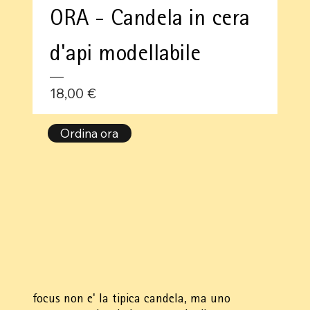
ORA - Candela in cera
d'api modellabile
Prezzo
18,00 €
Ordina ora
focus non e' la tipica candela, ma uno